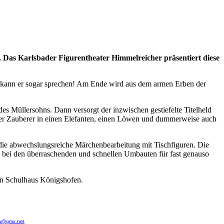
r. Das Karlsbader Figurentheater Himmelreicher präsentiert diese
llt, kann er sogar sprechen! Am Ende wird aus dem armen Erben der
des Müllersohns. Dann versorgt der inzwischen gestiefelte Titelheld
der Zauberer in einen Elefanten, einen Löwen und dummerweise auch
 die abwechslungsreiche Märchenbearbeitung mit Tischfiguren. Die
ie bei den überraschenden und schnellen Umbauten für fast genauso
ten Schulhaus Königshofen.
n@gmx.net