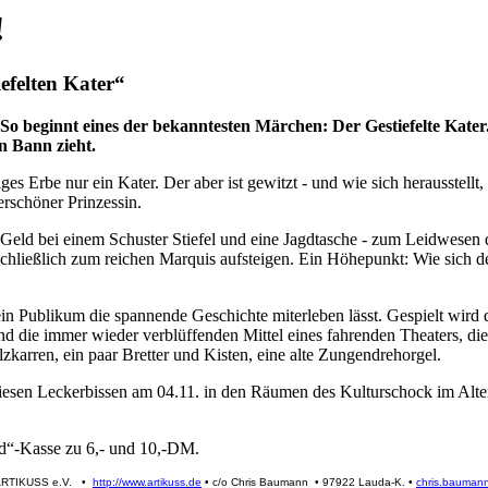
!
efelten Kater“
“ So beginnt eines der bekanntesten Märchen: Der Gestiefelte Kate
n Bann zieht.
iges Erbe nur ein Kater. Der aber ist gewitzt - und wie sich herausste
rschöner Prinzessin.
n Geld bei einem Schuster Stiefel und eine Jagdtasche - zum Leidwesen 
chließlich zum reichen Marquis aufsteigen. Ein Höhepunkt: Wie sich 
ein Publikum die spannende Geschichte miterleben lässt. Gespielt wird
ind die immer wieder verblüffenden Mittel eines fahrenden Theaters, d
karren, ein paar Bretter und Kisten, eine alte Zungendrehorgel.
rt diesen Leckerbissen am 04.11. in den Räumen des Kulturschock im Al
nd“-Kasse zu 6,- und 10,-DM.
 ARTIKUSS e.V. •
http://www.artikuss.de
• c/o Chris Baumann • 97922 Lauda-K. •
chris.bauman