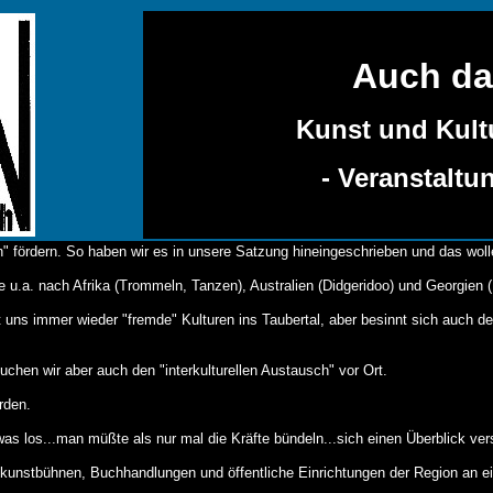
Auch da
Kunst und Kultu
- Veranstaltu
h" fördern. So haben wir es in unsere Satzung hineingeschrieben und das wolle
 u.a. nach Afrika (Trommeln, Tanzen), Australien (Didgeridoo) und Georgien
t uns immer wieder "fremde" Kulturen ins Taubertal, aber besinnt sich auch d
chen wir aber auch den "interkulturellen Austausch" vor Ort.
rden.
was los...man müßte als nur mal die Kräfte bündeln...sich einen Überblick ver
inkunstbühnen, Buchhandlungen und öffentliche Einrichtungen der Region an 