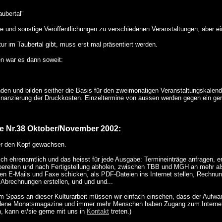
ubertal"
 und sonstige Veröffentlichungen zu verschiedenen Veranstaltungen, aber ei
ur im Taubertal gibt, muss erst mal präsentiert werden.
n war es dann soweit:
en und bilden seither die Basis für den zweimonatigen Veranstaltungskalen
 Finanzierung der Druckkosten. Einzeltermine von aussen werden gegen ein ge
e Nr.38 Oktober/November 2002:
er den Kopf gewachsen.
lich ehrenamtlich und das heisst für jede Ausgabe: Termineinträge anfragen,
rbereiten und nach Fertigstellung abholen, zwischen TBB und MGH an mehr als
onen E-Mails und Faxe schicken, als PDF-Dateien ins Internet stellen, Rechn
Abrechnungen erstellen, und und und...
 Spass an dieser Kulturarbeit müssen wir einfach einsehen, dass der Aufwan
chiedene Monatsmagazine und immer mehr Menschen haben Zugang zum Interne
, kann er/sie gerne mit uns in
Kontakt
treten.)