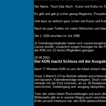
Der Name: "Auch Das Noch - Kunst und Kultur im Ta
Es gibt und gab ja schon genug Magazine, Prospekte
Und dass es wirklich ganz schön viel Kunst und Kult
Nach ein paar Treffen mit vielen Wünschen und Idee
Der 1. ADN erschien im Juli 1996.
11 Gründungsmitglieder hatten sich zusammengefund
Layout erstellt, zusätzlich sorgen Anzeigen für die
der ADN von 13 festen Mitgliedern getragen.
29.09.2002:
Der ADN macht Schluss mit der Ausgab
Nach 77 Monaten ADN ist uns die Arbeit einfach üb
Unser 1-Mann/1-2-Frau-Betrieb arbeitet ausschliess
und layouten, Kalendereinträge eintippen, Druck vo
Verteiler mit der Post schicken, an ca. 30 Redakti
verschicken, Geldeingang und -ausgang überprüfen, 
Trotz der vielen lieben Rückmeldungen und auch dem
Mittlerweile gibt es in unserer Region auch vers
(Falls jemand Interesse hat, den ADN weiterzuführen