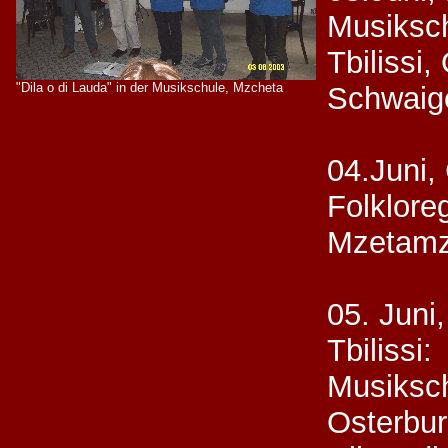
Musiksch
Tbilissi,
"Dila o di Lauda" in der Musikschule, Mzcheta
Schwaige
04.Juni,
Folklore
Mzetamz
05. Juni
Tbilissi:
Musiksch
Osterbu