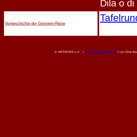
Dila o d
Tafelrun
Vorgeschichte der Georgien-Reise
© ARTIKUSS e.V. •
http://www.artikuss.de
• c/o Chris Ba