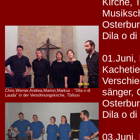
Kirche, T
Musiksch
Osterbu
Dila o d
01.Juni,
Kachetie
Verschie
sänger,
Chris,Werner,Andrea,Marion,Markus - "Dila o di
Lauda" in der Versöhnungskirche, Tbilissi
Osterbu
Dila o d
03.Juni,