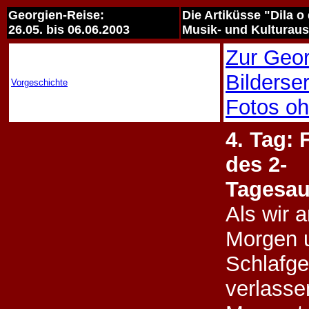
Georgien-Reise:
Die Artiküsse "Dila 
26.05. bis 06.06.2003
Musik- und Kulturau
Zur Geor
Bilderse
Vorgeschichte
Fotos oh
4. Tag: 
des 2-
Tagesau
Als wir 
Morgen 
Schlafg
verlasse