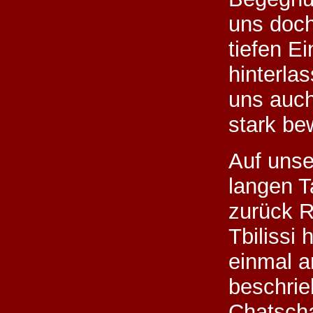
uns doch
tiefen E
hinterla
uns auc
stark be
Auf unse
langen T
zurück R
Tbilissi 
einmal 
beschri
Chatsch