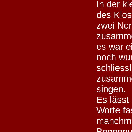
In der k
des Klos
zwei No
zusamme
es war e
noch wu
schliessl
zusamme
singen.
Es lässt
Worte fa
manchma
Begegnun