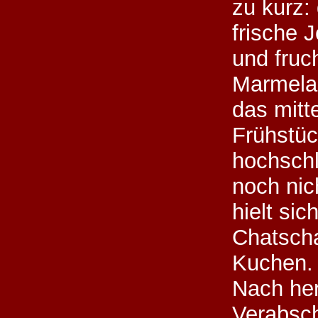
zu kurz:
frische 
und fruc
Marmela
das mitt
Frühstü
hochsch
noch nic
hielt sic
Chatscha
Kuchen.
Nach her
Verabsch