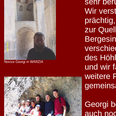
sehr ber
Wir vers
prächtig,
zur Quel
Bergesin
verschi
des Höhl
Novize Georgi in WARZIA
und wir 
weitere 
gemeins
Georgi b
auch noc