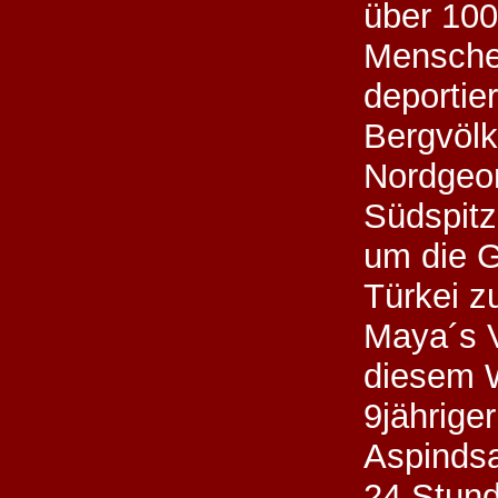
über 100
Mensche
deportie
Bergvölk
Nordgeor
Südspitz
um die G
Türkei z
Maya´s 
diesem 
9jährige
Aspindsa
24.Stund