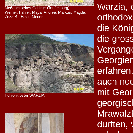
Warzia, 
Meßchetisches Gebirge (Teufelsburg):
Werner, Fahrer, Maya, Andrea, Markus, Magda,
orthodo
Zaza B., Heidi, Marion
die Köni
die gros
Vergang
Georgien
erfahren
auch no
mit Geor
Höhlenklöster WARZIA
georgisc
Mrawalzh
durften,