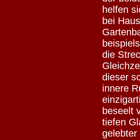
helfen s
bei Haus
Gartenba
beispiel
die Stre
Gleichzei
dieser s
innere 
einzigart
beseelt 
tiefen G
gelebter 