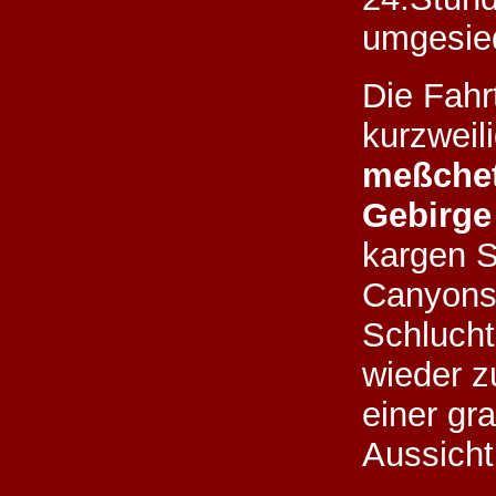
umgesied
Die Fahr
kurzweili
meßchet
Gebirge
kargen S
Canyons 
Schlucht
wieder z
einer gr
Aussicht