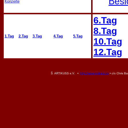
Besi
Konzerte
6.Tag
8.Tag
1.Tag
2.Tag
3.Tag
4.Tag
5.Tag
10.Tag
12.Tag
Š ARTIKUSS e.V. •
http://www.artikuss.de
• c/o Chris Ba