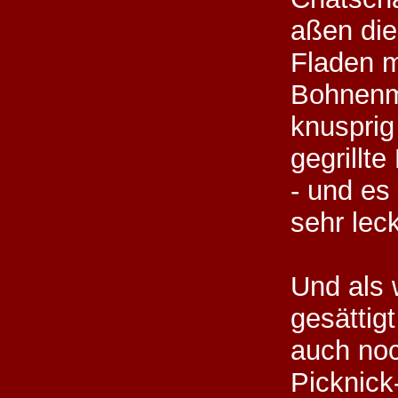
aßen die
Fladen m
Bohnenm
knusprig
gegrillte
- und es
sehr leck
Und als 
gesättigt
auch no
Picknick