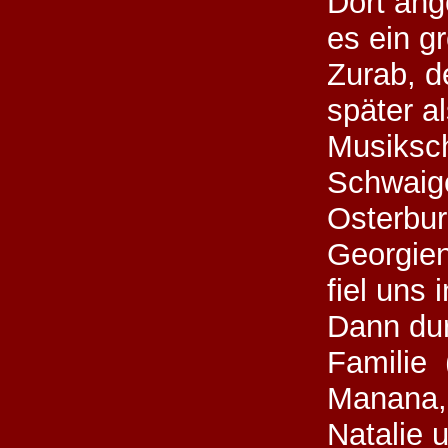
Dort an
es ein g
Zurab, d
später al
Musiksc
Schwaig
Osterbu
Georgien
fiel uns 
Dann dur
Familie 
Manana, 
Natalie 