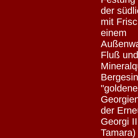
der südl
mit Frisc
einem
Außenwa
Fluß und
Mineralq
Bergesin
"goldene
Georgien
der Erne
Georgi II
Tamara) 