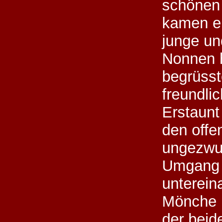
schönen 
kamen ei
junge un
Nonnen 
begrüsst
freundlic
Erstaunt
den offe
ungezw
Umgang 
unterein
Mönche 
der beid