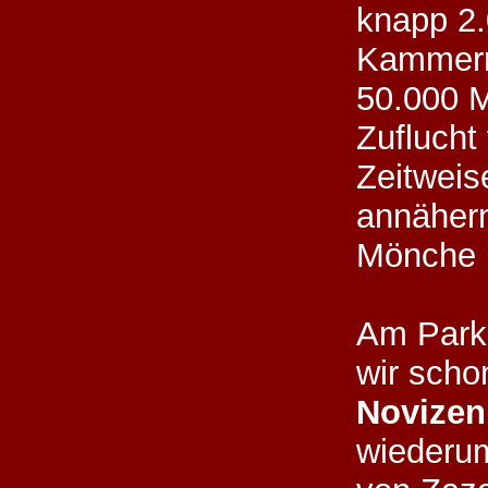
knapp 2
Kammern
50.000 
Zuflucht 
Zeitweis
annäher
Mönche 
Am Park
wir sch
Novizen
wiederu