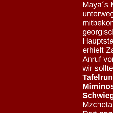
Maya´s 
unterwe
mitbeko
georgis
Hauptsta
erhielt 
Anruf vo
wir sollt
Tafelru
Miminos
Schwie
Mzcheta