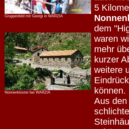
5 Kilome
Nonnenk
Gruppenbild mit Georgi in WARZIA
dem "Hig
waren w
mehr übe
kurzer A
weitere 
Eindrück
können.
Nonnenkloster bei WARZIA
Aus den 
schlicht
Steinhäu