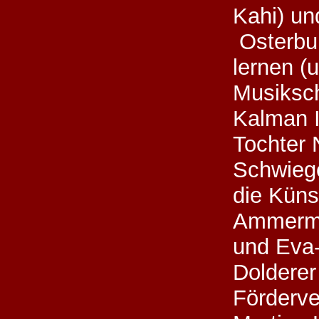
Kahi) un
Osterbu
lernen (
Musiksch
Kalman I
Tochter 
Schwieg
die Küns
Ammerma
und Eva
Doldere
Förderve