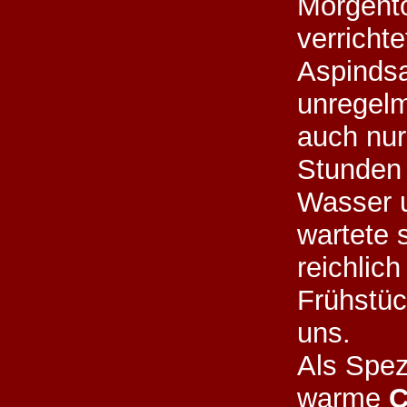
Morgento
verrichte
Aspindsa
unregel
auch nur
Stunden
Wasser 
wartete 
reichlic
Frühstüc
uns.
Als Spezi
warme
C