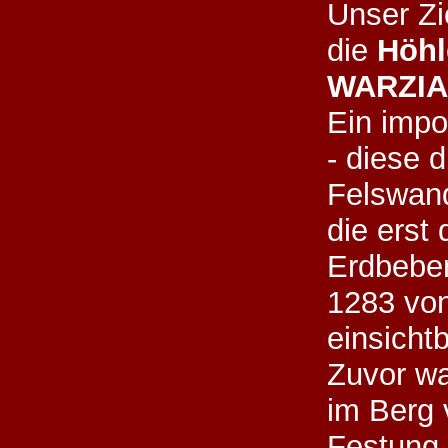
Unser Zie
die
Höhl
WARZIA
Ein impo
- diese 
Felswand
die erst 
Erdbebe
1283 vo
einsicht
Zuvor wa
im Berg 
Festung 