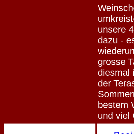
Weinsch
umkreist
unsere 4
dazu - e
wiederu
grosse T
diesmal 
der Tera
Sommern
bestem 
und viel