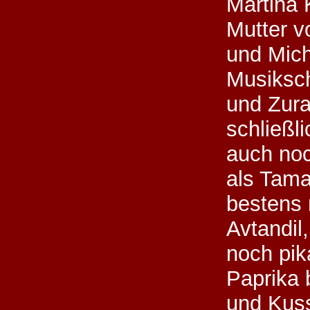
Martina K
Mutter v
und Mich
Musiksc
und Zura
schließl
auch noc
als Tama
bestens 
Avtandil,
noch pik
Paprika 
und Kuss