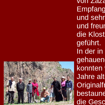
von Zaza
Empfan
und seh
und freu
die Klos
geführt.
In der in
gehauen
konnten 
Jahre al
Original
bestaune
die Gesc