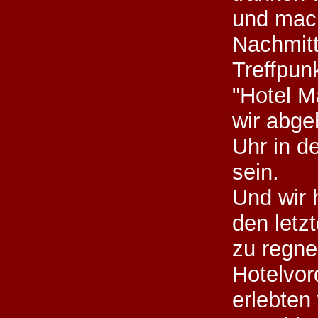
und mach
Nachmitt
Treffpun
"Hotel Ma
wir abge
Uhr in d
sein.
Und wir 
den letz
zu regne
Hotelvo
erlebten