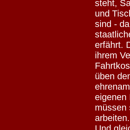
steht, S
und Tisc
sind - d
staatlic
erfährt.
ihrem Ve
Fahrtkos
üben den
ehrenamt
eigenen 
müssen s
arbeiten.
Und glei