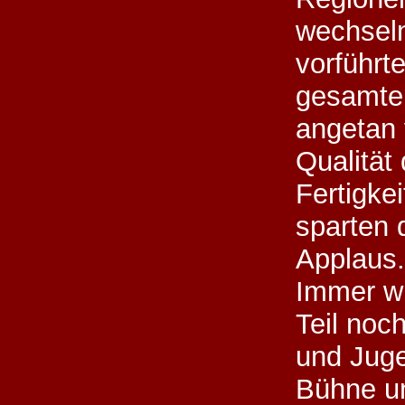
wechsel
vorführt
gesamte
angetan 
Qualität
Fertigke
sparten 
Applaus.
Immer w
Teil noc
und Juge
Bühne u