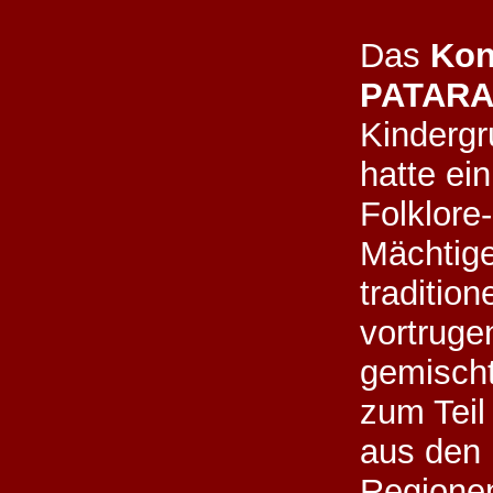
Das
Kon
PATARA
Kindergr
hatte ei
Folklore
Mächtige
traditio
vortruge
gemischt
zum Teil
aus den 
Regione