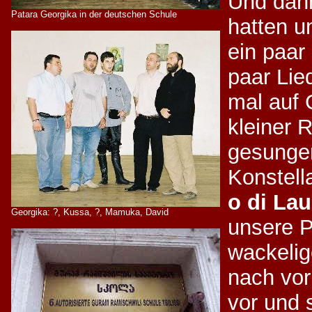
Und dann
Patara Georgika in der deutschen Schule
hatten u
ein paar
paar Lie
mal auf 
kleiner 
gesungen
Konstella
o di La
Georgika: ?, Kussa, ?, Mamuka, David
unsere P
wackelig
nach vor
vor und 