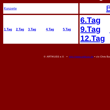
B
Konzerte
6.Tag
9.Tag
1.Tag
2.Tag
3.Tag
4.Tag
5.Tag
12.Tag
© ARTIKUSS e.V. •
http://www.artikuss.de
• c/o Chris Ba