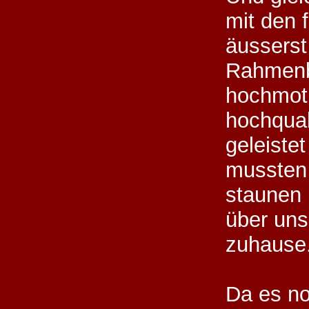
mit den 
äusserst
Rahmenb
hochmoti
hochquali
geleistet
mussten 
staunen
über uns
zuhause
Da es no