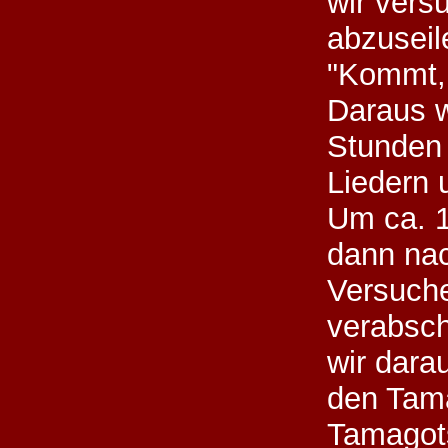
wir vers
abzuseil
"Kommt, 
Daraus w
Stunden 
Liedern 
Um ca. 1
dann nac
Versuche
verabsc
wir dara
den Tam
Tamagots