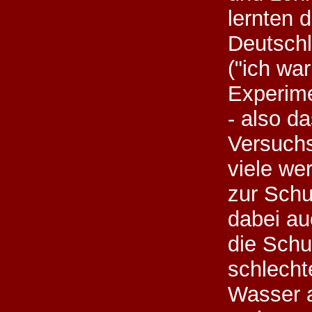
lernten 
Deutsch
("ich war
Experime
- also d
Versuchs
viele we
zur Schu
dabei au
die Schu
schlecht
Wasser 