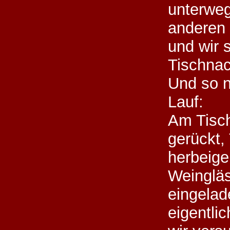
unterweg
anderen
und wir 
Tischnac
Und so 
Lauf:
Am Tisc
gerückt,
herbeige
Weingläs
eingelad
eigentli