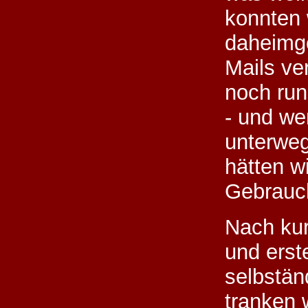
konnten 
daheimge
Mails ve
noch run
- und we
unterwe
hätten w
Gebrauc
Nach ku
und erst
selbstän
tranken 