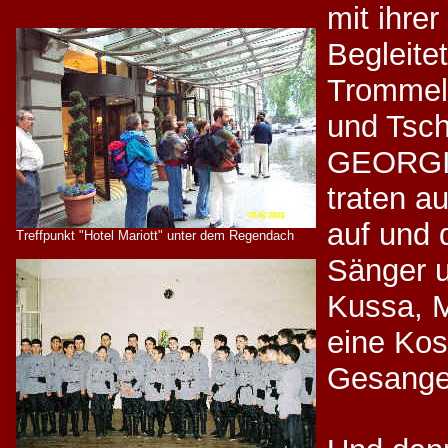
mit ihre
Begleite
Trommel
und Tsch
GEORGIK
traten a
auf und
Treffpunkt "Hotel Mariott" unter dem Regendach
Sänger u
Kussa, 
eine Kos
Gesange