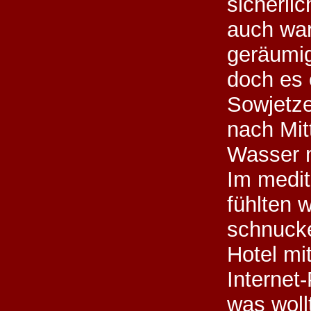
sicherli
auch wa
geräumig
doch es 
Sowjetze
nach Mit
Wasser 
Im medit
fühlten w
schnucke
Hotel mi
Internet
was wollt