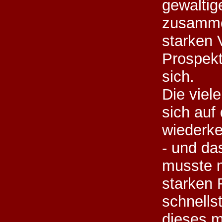
gewaltig
zusamme
starken 
Prospekt
sich.
Die viel
sich auf
wiederk
- und da
musste m
starken
schnells
dieses 