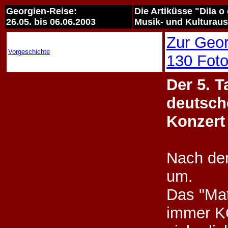
Georgien-Reise:
Die Artiküsse "Dila 
26.05. bis 06.06.2003
Musik- und Kulturau
Zur Geor
Vorgeschichte
130 Foto
Der 5. 
deutsch
Konzert
Nach de
um.
Das "Mat
immer K