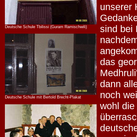
unserer 
Gedanken
sind bei
Deutsche Schule Tbilissi (Guram Ramischwili)
nachdem
angekom
das geor
Medhruli
dann all
noch wei
Deutsche Schule mit Bertold Brecht-Plakat
wohl die
überrasc
deutsche